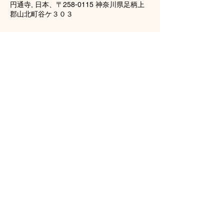
円通寺, 日本、〒258-0115 神奈川県足柄上
郡山北町谷ケ３０３
このイベントをシェア
龍雲山円通寺
tel（0465）77-2738
神奈川県足柄上郡山北町谷ヶ303