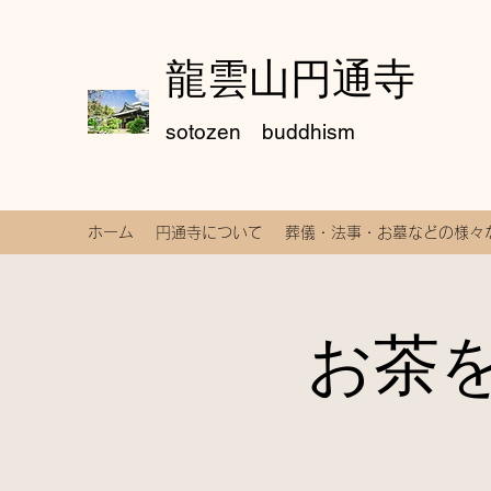
龍雲山円通寺
sotozen buddhism
ホーム
円通寺について
葬儀・法事・お墓などの様々
お茶