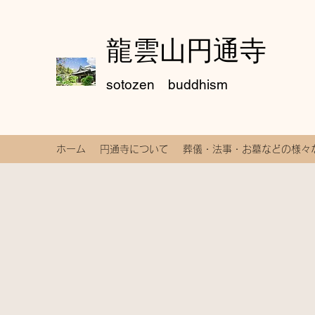
龍雲山円通寺
sotozen buddhism
ホーム
円通寺について
葬儀・法事・お墓などの様々