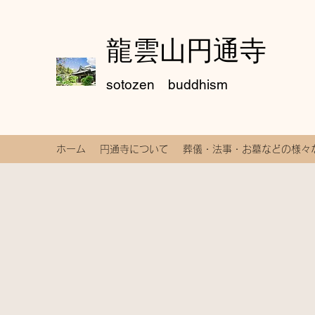
龍雲山円通寺
sotozen buddhism
ホーム
円通寺について
葬儀・法事・お墓などの様々