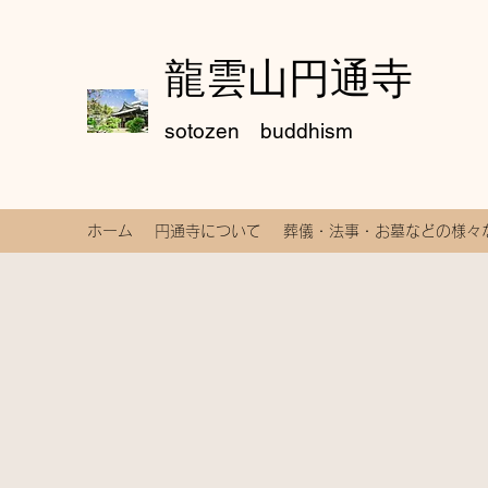
龍雲山円通寺
sotozen buddhism
ホーム
円通寺について
葬儀・法事・お墓などの様々