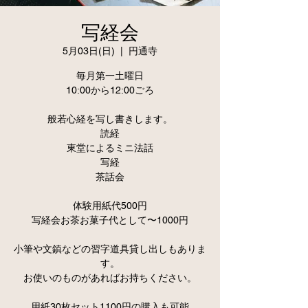
写経会
5月03日(日)
  |  
円通寺
毎月第一土曜日
10:00から12:00ごろ
般若心経を写し書きします。
読経
東堂によるミニ法話
写経
茶話会
体験用紙代500円
写経会お茶お菓子代として〜1000円
小筆や文鎮などの習字道具貸し出しもありま
す。
お使いのものがあればお持ちください。
用紙30枚セット1100円の購入も可能