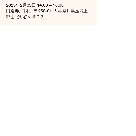
2023年2月05日 14:00 – 16:00
円通寺, 日本、〒258-0115 神奈川県足柄上
郡山北町谷ケ３０３
このイベントをシェア
龍雲山円通寺
tel（0465）77-2738
神奈川県足柄上郡山北町谷ヶ303