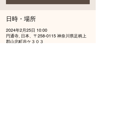
日時・場所
2024年2月25日 10:00
円通寺, 日本、〒258-0115 神奈川県足柄上
郡山北町谷ケ３０３
このイベントをシェア
龍雲山円通寺
tel（0465）77-2738