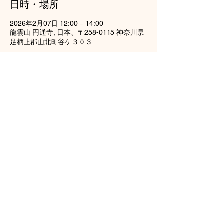
日時・場所
2026年2月07日 12:00 – 14:00
龍雲山 円通寺, 日本、〒258-0115 神奈川県
足柄上郡山北町谷ケ３０３
このイベントをシェア
龍雲山円通寺
tel（0465）77-2738
神奈川県足柄上郡山北町谷ヶ303