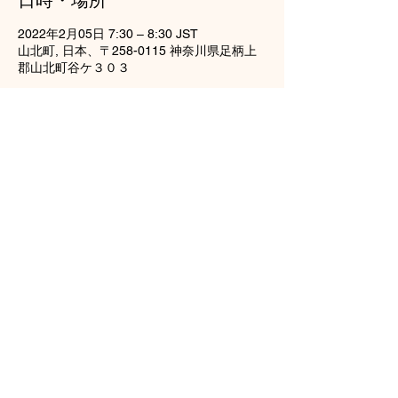
日時・場所
2022年2月05日 7:30 – 8:30 JST
山北町, 日本、〒258-0115 神奈川県足柄上
郡山北町谷ケ３０３
このイベントをシェア
龍雲山円通寺
tel（0465）77-2738
神奈川県足柄上郡山北町谷ヶ303