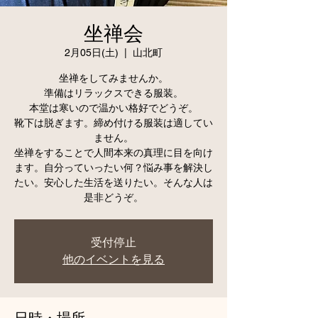
坐禅会
2月05日(土)
  |  
山北町
坐禅をしてみませんか。
準備はリラックスできる服装。
本堂は寒いので温かい格好でどうぞ。
靴下は脱ぎます。締め付ける服装は適してい
ません。
坐禅をすることで人間本来の真理に目を向け
ます。自分っていったい何？悩み事を解決し
たい。安心した生活を送りたい。そんな人は
是非どうぞ。
受付停止
他のイベントを見る