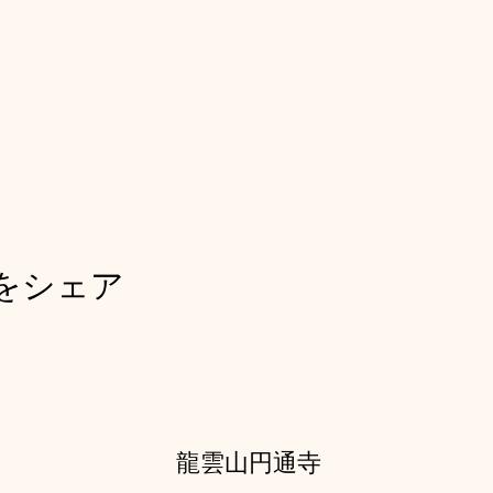
をシェア
龍雲山円通寺