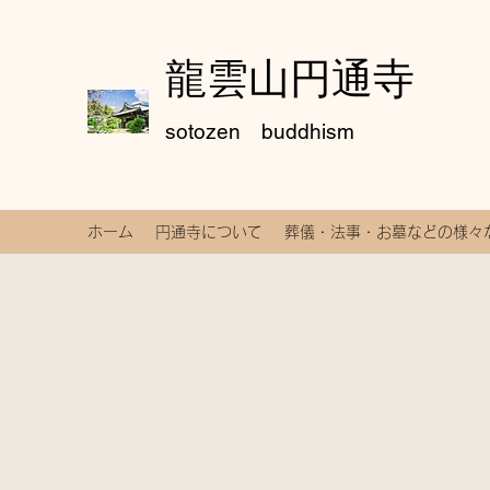
龍雲山円通寺
sotozen buddhism
ホーム
円通寺について
葬儀・法事・お墓などの様々