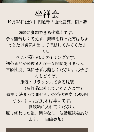
坐禅会
12月03日(土)
  |  
円通寺「山北庭苑」樹木葬
気軽に参加できる坐禅会です。
余り堅苦しく考えず、興味を持った方はちょ
っとだけ勇気を出して行動してみてくださ
い。
そこが変われるタイミングです。
初心者とか経験者とか一切関係ありません。
年齢性別、気にせずお越しください。お子さ
んもどうぞ。
服装：リラックスできる服装
（装飾品は外していただきます）
費用：決まってませんがお茶代程度（500円
ぐらい）いただければ幸いです。
賽銭箱に入れてください。
座り終わった後、簡単なミニ法話座談会あり