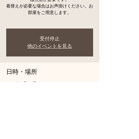
着替えが必要な場合はお声掛けください。お
部屋をご用意します。
受付停止
他のイベントを見る
日時・場所
2023年4月01日 7:30 – 8:30
円通寺, 日本、〒258-0115 神奈川県足柄上
郡山北町谷ケ３０３
このイベントをシェア