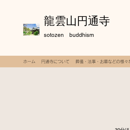
龍雲山円通寺
sotozen buddhism
ホーム
円通寺について
葬儀・法事・お墓などの様々
30分