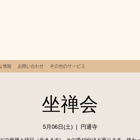
な情報
お問い合わせ
その他のサービス
坐禅会
5月06日(土)
  |  
円通寺
ほどの坐禅と経行（歩きます)、その後10分ほど座ります。終わ