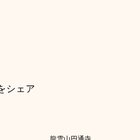
をシェア
龍雲山円通寺