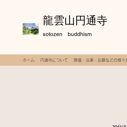
龍雲山円通寺
sotozen buddhism
ホーム
円通寺について
葬儀・法事・お墓などの様々
30分