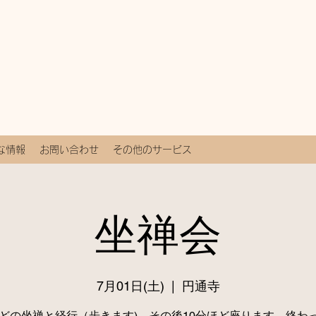
な情報
お問い合わせ
その他のサービス
坐禅会
7月01日(土)
  |  
円通寺
ほどの坐禅と経行（歩きます)、その後10分ほど座ります。終わ