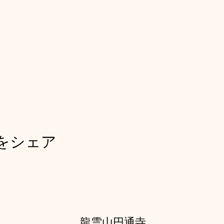
をシェア
龍雲山円通寺