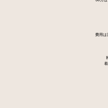
費用は
着