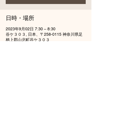
日時・場所
2023年9月02日 7:30 – 8:30
谷ケ３０３, 日本、〒258-0115 神奈川県足
柄上郡山北町谷ケ３０３
このイベントをシェア
龍雲山円通寺
tel（0465）77-2738