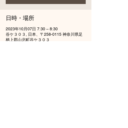
日時・場所
2023年10月07日 7:30 – 8:30
谷ケ３０３, 日本、〒258-0115 神奈川県足
柄上郡山北町谷ケ３０３
このイベントをシェア
龍雲山円通寺
tel（0465）77-2738