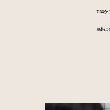
7:3
服装は