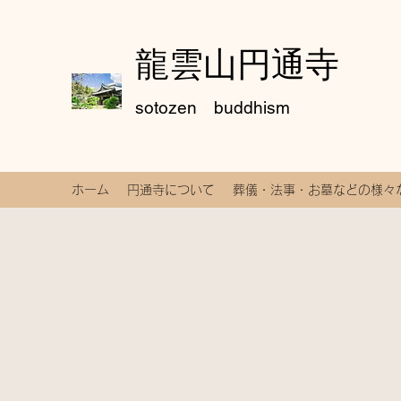
龍雲山円通寺
sotozen buddhism
ホーム
円通寺について
葬儀・法事・お墓などの様々