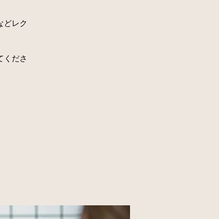
などレク
てくださ