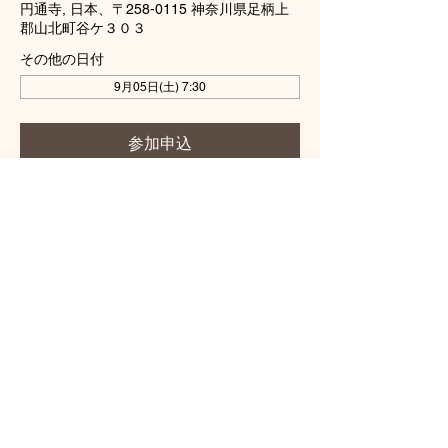
円通寺, 日本、〒258-0115 神奈川県足柄上
郡山北町谷ケ３０３
その他の日付
9月05日(土) 7:30
参加申込
このイベントをシェア
龍雲山円通寺